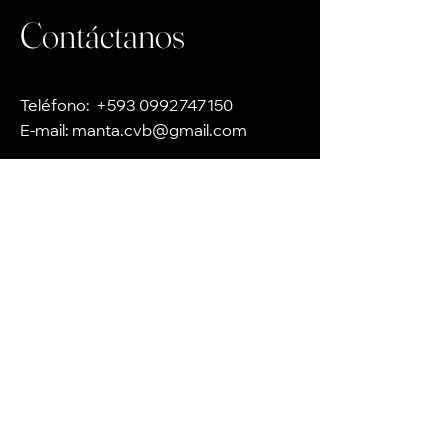
Contáctanos
Teléfono:
+593 0992747150
E-mail:
manta.cvb@gmail.com
Manta, Ecuador