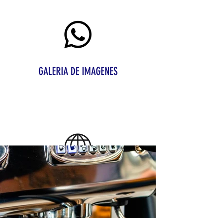
0984425280
GALERIA DE IMAGENES
Contacto
https://www.instagram.com/p/CfN
MvzzMDWf/?
igshid=NmZiMzY2Mjc=
Página Web