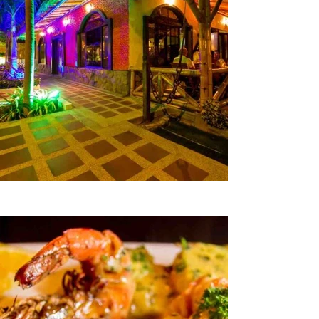
ero.rinconargentino/?hl=es
Página Web