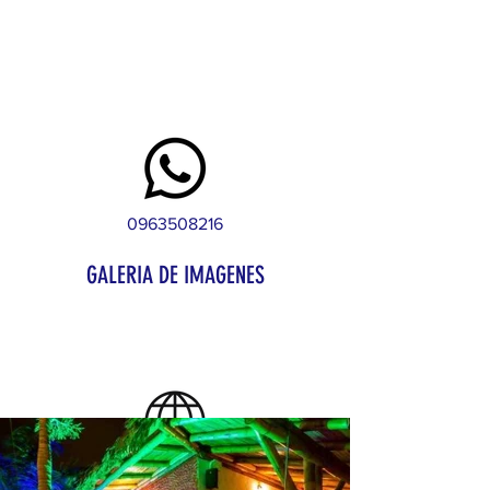
0963508216
Contacto
GALERIA DE IMAGENES
https://www.instagram.com/elres