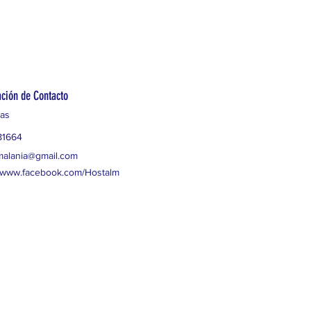
ción de Contacto
as
81664
malania@gmail.com
//www.facebook.com/Hostalm