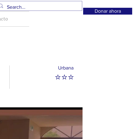
Donar ahora
acto
Urbana
⭐⭐⭐