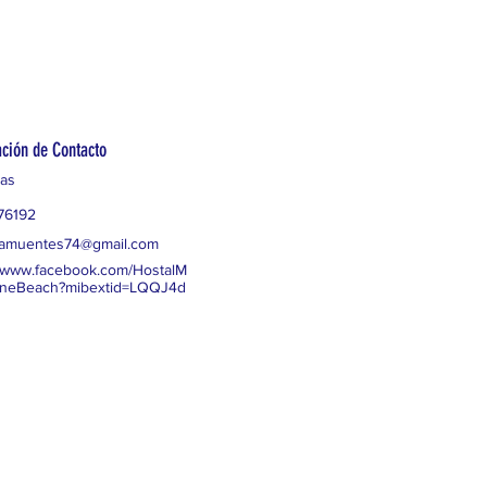
ción de Contacto
as
76192
namuentes74@gmail.com
//www.facebook.com/HostalM
oneBeach?mibextid=LQQJ4d