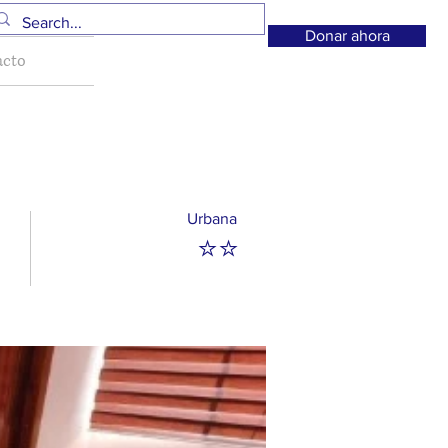
Donar ahora
acto
Urbana
⭐⭐