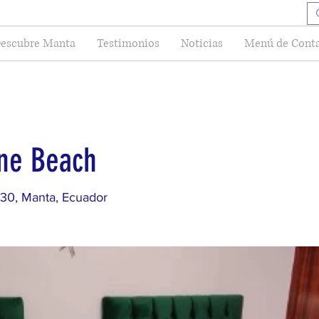
escubre Manta
Testimonios
Noticias
Menú de Cont
ne Beach
 30, Manta, Ecuador