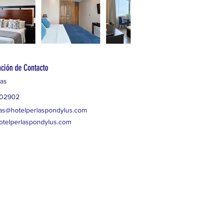
ción de Contacto
as
02902
as@hotelperlaspondylus.com
telperlaspondylus.com