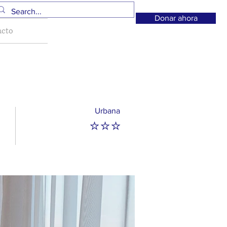
Donar ahora
acto
Urbana
⭐⭐⭐