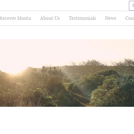
iscover Manta
About Us
Testimonials
News
Con