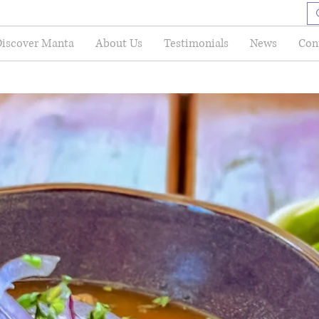
iscover Manta
About Us
Testimonials
News
Con